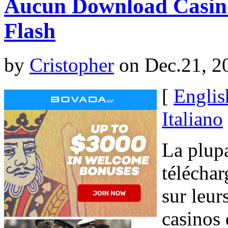
Aucun Download Casino
Flash
by
Cristopher
on Dec.21, 2
[
Englis
Italiano
La plupa
téléchar
sur leur
casinos 