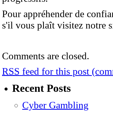
Pour appréhender de confia
s'il vous plaît visitez notre 
Comments are closed.
RSS
feed for this post (co
Recent Posts
Cyber Gambling