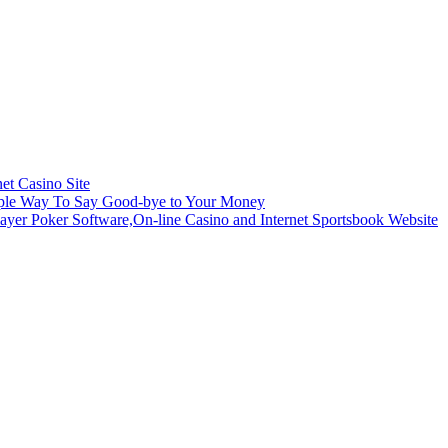
et Casino Site
ple Way To Say Good-bye to Your Money
ayer Poker Software,On-line Casino and Internet Sportsbook Website