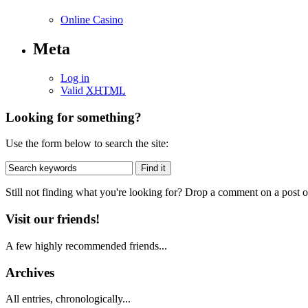
Online Casino
Meta
Log in
Valid
XHTML
Looking for something?
Use the form below to search the site:
Still not finding what you're looking for? Drop a comment on a post or
Visit our friends!
A few highly recommended friends...
Archives
All entries, chronologically...