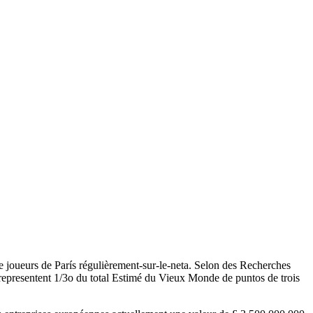
 joueurs de París régulièrement-sur-le-neta. Selon des Recherches
representent 1/3o du total Estimé du Vieux Monde de puntos de trois