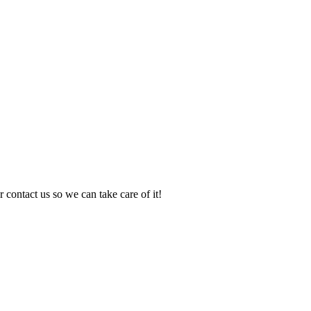
 contact us so we can take care of it!