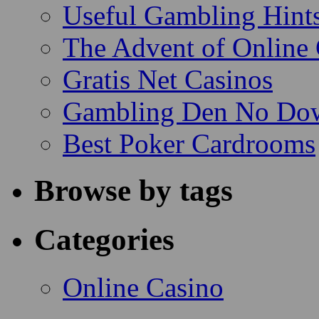
Useful Gambling Hints
The Advent of Online 
Gratis Net Casinos
Gambling Den No Do
Best Poker Cardrooms
Browse by tags
Categories
Online Casino