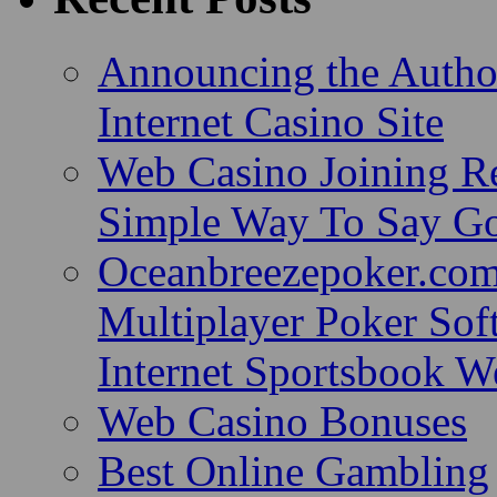
Announcing the Autho
Internet Casino Site
Web Casino Joining R
Simple Way To Say G
Oceanbreezepoker.com 
Multiplayer Poker Sof
Internet Sportsbook W
Web Casino Bonuses
Best Online Gambling