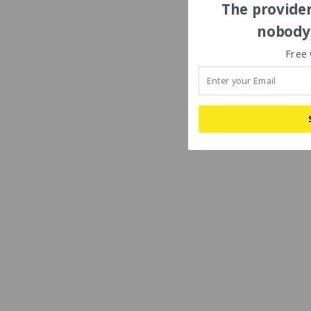
The provider
nobody'
Free 