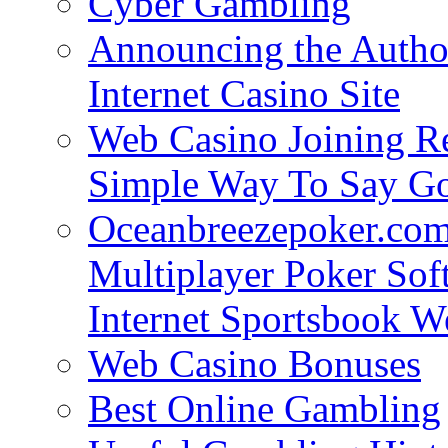
Cyber Gambling
Announcing the Autho
Internet Casino Site
Web Casino Joining R
Simple Way To Say G
Oceanbreezepoker.com 
Multiplayer Poker Sof
Internet Sportsbook W
Web Casino Bonuses
Best Online Gambling