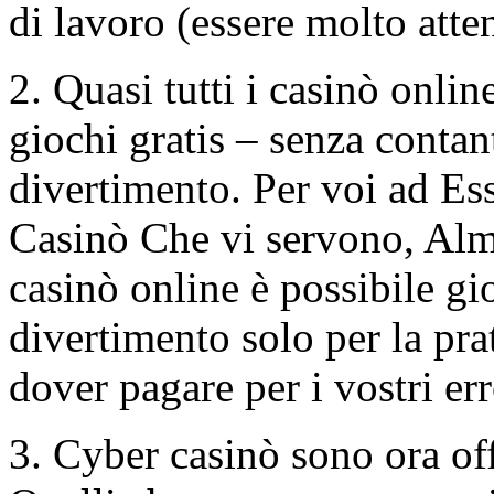
di lavoro (essere molto atten
2. Quasi tutti i casinò onli
giochi gratis – senza contant
divertimento. Per voi ad Es
Casinò Che vi servono, Alme
casinò online è possibile gi
divertimento solo per la pra
dover pagare per i vostri err
3. Cyber casinò sono ora off