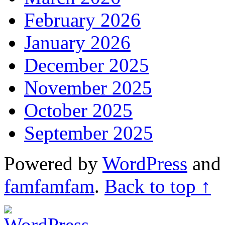
February 2026
January 2026
December 2025
November 2025
October 2025
September 2025
Powered by
WordPress
an
famfamfam
.
Back to top ↑