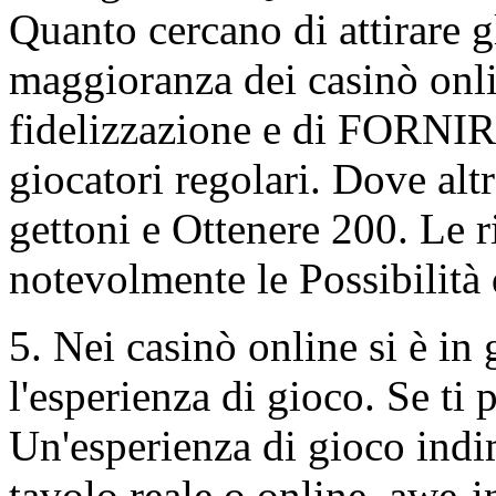
Quanto cercano di attirare gl
maggioranza dei casinò on
fidelizzazione e di FORNIRE
giocatori regolari. Dove alt
gettoni e Ottenere 200. Le 
notevolmente le Possibilità 
5. Nei casinò online si è in
l'esperienza di gioco. Se ti 
Un'esperienza di gioco indi
tavolo reale o online. awe-i