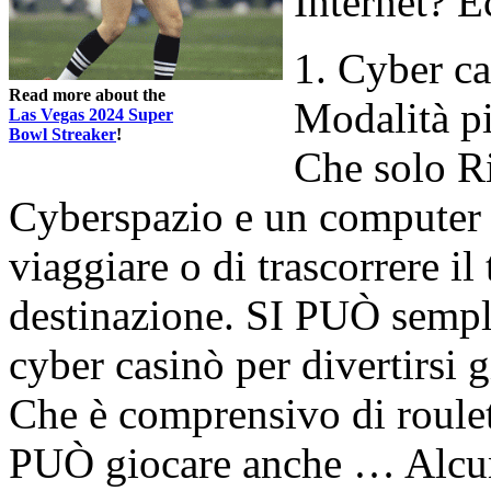
Internet? E
1. Cyber ca
Read more about the
Modalità pi
Las Vegas 2024 Super
Bowl Streaker
!
Che solo R
Cyberspazio e un computer p
viaggiare o di trascorrere il
destinazione. SI PUÒ sempli
cyber casinò per divertirsi g
Che è comprensivo di roulett
PUÒ giocare anche … Alcuni