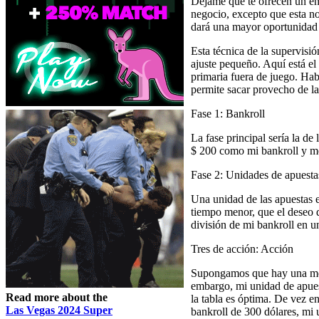
Déjame que te ofrecen un enf
negocio, excepto que esta no
dará una mayor oportunidad d
Esta técnica de la supervisi
ajuste pequeño. Aquí está el 
primaria fuera de juego. Hab
permite sacar provecho de la
Fase 1: Bankroll
La fase principal sería la d
$ 200 como mi bankroll y me
Fase 2: Unidades de apuesta
Una unidad de las apuestas 
tiempo menor, que el deseo 
división de mi bankroll en 
Tres de acción: Acción
Supongamos que hay una mesa 
embargo, mi unidad de apuest
Read more about the
la tabla es óptima. De vez e
Las Vegas 2024 Super
bankroll de 300 dólares, mi 