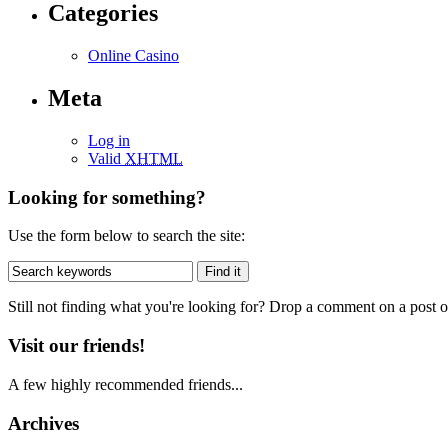
Categories
Online Casino
Meta
Log in
Valid
XHTML
Looking for something?
Use the form below to search the site:
Still not finding what you're looking for? Drop a comment on a post or
Visit our friends!
A few highly recommended friends...
Archives