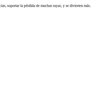
ias, soportar la pérdida de muchas rayas, y se divierten más.