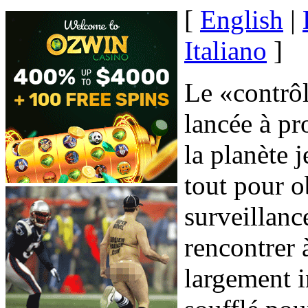
[
English
|
Italiano
]
Le «contrôl
lancée à pr
la planète 
tout pour o
surveillanc
rencontrer à
largement i