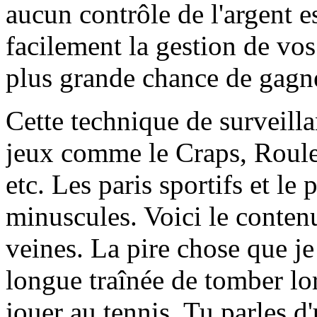
aucun contrôle de l'argent e
facilement la gestion de vo
plus grande chance de gagner
Cette technique de surveilla
jeux comme le Craps, Roulet
etc. Les paris sportifs et le
minuscules. Voici le contenu
veines. La pire chose que je
longue traînée de tomber l
jouer au tennis. Tu parles 